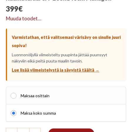
399
€
Muuda toodet…
Varmistathan, että valitsemasi värisävy on sinulle juuri
sopiva!
Luonnonöljyllä viimeistelty puupinta jättää puunsyyt
näkyviin eikä peitä puuta maalin tavoin.
Lue lisää viimeistelystä ja sävyistä täältä →
Maksaa osittain
Maksa koko summa
Raamaturiiul