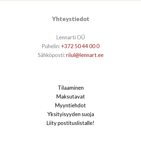
Yhteystiedot
Lennarti OÜ
Puhelin:
+372 50 44 00 0
Sähköposti:
riiul@lennart.ee
Tilaaminen
Maksutavat
Myyntiehdot
Yksityisyyden suoja
Liity postituslistalle!