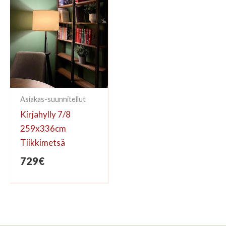
Asiakas-suunnitellut
Kirjahylly 7/8
259x336cm
Tiikkimetsä
729
€