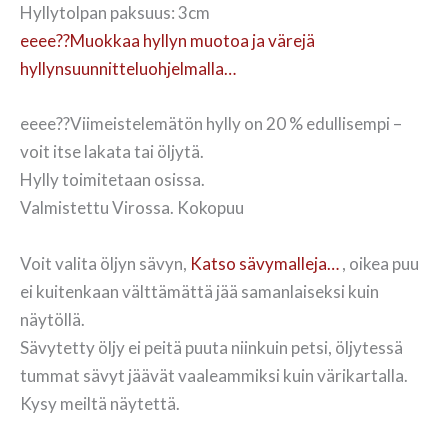
Hyllytolpan paksuus: 3cm
eeee??Muokkaa hyllyn muotoa ja värejä
hyllynsuunnitteluohjelmalla…
eeee??Viimeistelemätön hylly on 20 % edullisempi –
voit itse lakata tai öljytä.
Hylly toimitetaan osissa.
Valmistettu Virossa. Kokopuu
Voit valita öljyn sävyn,
Katso sävymalleja…
, oikea puu
ei kuitenkaan välttämättä jää samanlaiseksi kuin
näytöllä.
Sävytetty öljy ei peitä puuta niinkuin petsi, öljytessä
tummat sävyt jäävät vaaleammiksi kuin värikartalla.
Kysy meiltä näytettä.