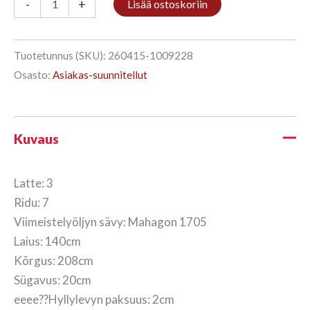
-
+
Lisää ostoskoriin
3/7
208x140cm
Mahagon
määrä
Tuotetunnus (SKU):
260415-1009228
Osasto:
Asiakas-suunnitellut
Kuvaus
Latte: 3
Ridu: 7
Viimeistelyöljyn sävy: Mahagon 1705
Laius: 140cm
Kõrgus: 208cm
Sügavus: 20cm
eeee??Hyllylevyn paksuus: 2cm