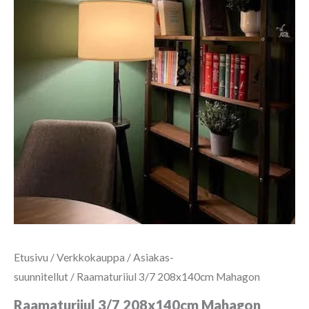
Etusivu
/
Verkkokauppa
/
Asiakas-
suunnitellut
/ Raamaturiiul 3/7 208x140cm Mahagon
Raamaturiiul 3/7 208x140cm Mahagon