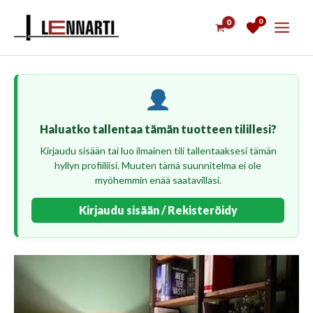
Siirry
0
sisältöön
Haluatko tallentaa tämän tuotteen tilillesi?
Kirjaudu sisään tai luo ilmainen tili tallentaaksesi tämän
hyllyn profiiliisi. Muuten tämä suunnitelma ei ole
myöhemmin enää saatavillasi.
Kirjaudu sisään / Rekisteröidy