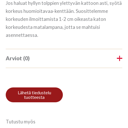
Jos haluat hyllyn tolppien ylettyvän kattoon asti, syötä
korkeus huomioitavaa-kenttään. Suosittelemme
korkeuden ilmoittamista 1-2 cm oikeasta katon
korkeudesta matalampana, jotta se mahtuisi
asennettaessa.
Arviot (0)
Tuotearvioita ei vielä ole.
Kirjoita ensimmäinen arvio
tuotteelle “Raamaturiiul 3/7
208x140cm Mahagon”
Tutustu myös
Sinun on
kirjauduttava sisään
kun haluat