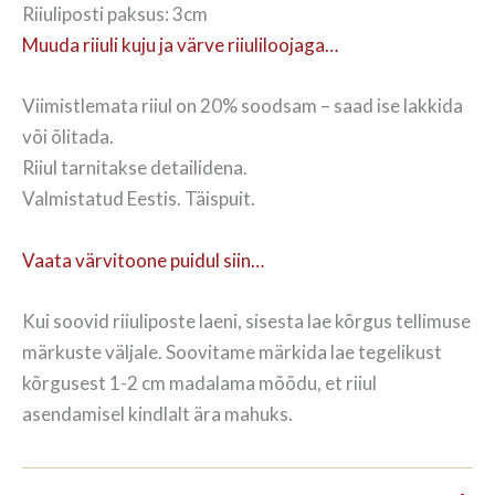
Riiuliposti paksus: 3cm
Muuda riiuli kuju ja värve riiuliloojaga…
Viimistlemata riiul on 20% soodsam – saad ise lakkida
või õlitada.
Riiul tarnitakse detailidena.
Valmistatud Eestis. Täispuit.
Vaata värvitoone puidul siin…
Kui soovid riiuliposte laeni, sisesta lae kõrgus tellimuse
märkuste väljale. Soovitame märkida lae tegelikust
kõrgusest 1-2 cm madalama mõõdu, et riiul
asendamisel kindlalt ära mahuks.