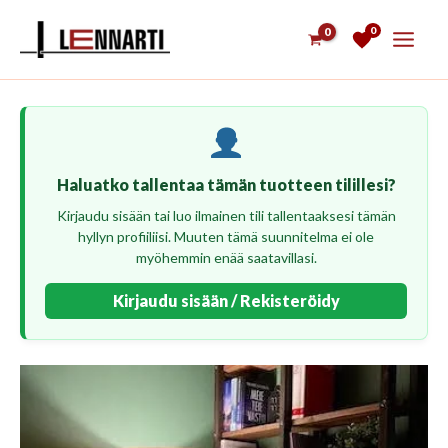
Siirry
0
sisältöön
Haluatko tallentaa tämän tuotteen tilillesi?
Kirjaudu sisään tai luo ilmainen tili tallentaaksesi tämän
hyllyn profiiliisi. Muuten tämä suunnitelma ei ole
myöhemmin enää saatavillasi.
Kirjaudu sisään / Rekisteröidy