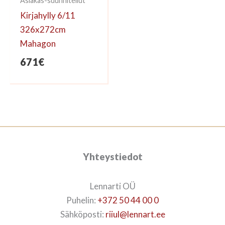
Asiakas-suunnitellut
Kirjahylly 6/11
326x272cm
Mahagon
671
€
Yhteystiedot
Lennarti OÜ
Puhelin:
+372 50 44 00 0
Sähköposti:
riiul@lennart.ee