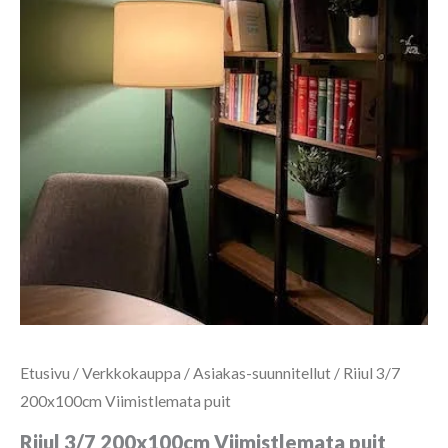
Etusivu
/
Verkkokauppa
/
Asiakas-suunnitellut
/ Riiul 3/7
200x100cm Viimistlemata puit
Riiul 3/7 200x100cm Viimistlemata puit