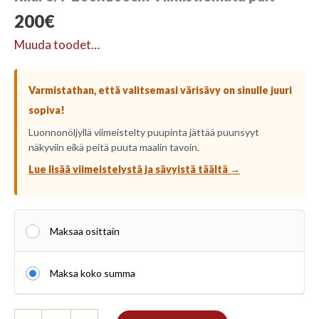
200
€
Muuda toodet…
Varmistathan, että valitsemasi värisävy on sinulle juuri
sopiva!
Luonnonöljyllä viimeistelty puupinta jättää puunsyyt
näkyviin eikä peitä puuta maalin tavoin.
Lue lisää viimeistelystä ja sävyistä täältä →
Maksaa osittain
Maksa koko summa
Riiul