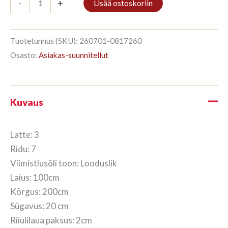
-
+
Lisää ostoskoriin
3/7
200x100cm
Viimistlemata
puit
Tuotetunnus (SKU):
260701-0817260
määrä
Osasto:
Asiakas-suunnitellut
Kuvaus
Latte: 3
Ridu: 7
Viimistlusõli toon: Looduslik
Laius: 100cm
Kõrgus: 200cm
Sügavus: 20 cm
Riiulilaua paksus: 2cm