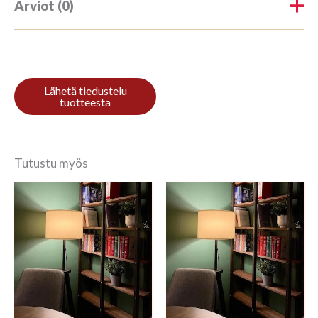
Arviot (0)
Tuotearvioita ei vielä ole.
Kirjoita ensimmäinen arvio
tuotteelle “Riiul 3/7 200x100cm
Viimistlemata puit”
Tutustu myös
Sinun on
kirjauduttava sisään
kun haluat
kirjoittaa arvioinnin.