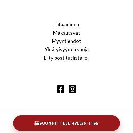
Tilaaminen
Maksutavat
Myyntiehdot
Yksityisyyden suoja
Liity postituslistalle!
SUUNNITTELE HYLLYSI ITSE
Copyright © 2026 Lennarti kirjahylly